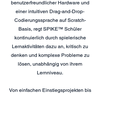
benutzerfreundlicher Hardware und
einer intuitiven Drag-and-Drop-
Codierungssprache auf Scratch-
Basis, regt SPIKE™ Schüler
kontinuierlich durch spielerische
Lernaktivitäten dazu an, kritisch zu
denken und komplexe Probleme zu
lösen, unabhängig von ihrem
Lernniveau.
Von einfachen Einstiegsprojekten bis
hin zu grenzenlosen kreativen
Gestaltungsmöglichkeiten hilft
SPIKE™ Kindern dabei, die
wesentlichen Fähigkeiten zu erlernen,
welche sie benötigen, um die